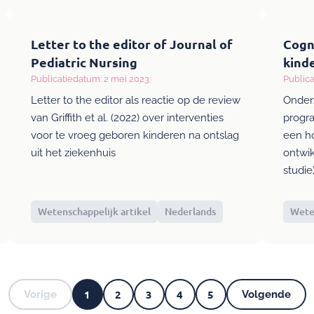
Letter to the editor of Journal of
Cogn
Pediatric Nursing
kind
Publicatiedatum: 2 mei 2023
Publica
Letter to the editor als reactie op de review
Onder
van Griffith et al. (2022) over interventies
progr
voor te vroeg geboren kinderen na ontslag
een ho
uit het ziekenhuis
ontwi
studie
Wetenschappelijk artikel
Nederlands
Weten
1
2
3
4
5
Vorige
Volgende
Vorige
Huidige
Pagina
Pagina
Pagina
Pagina
Volgend
Pagina's