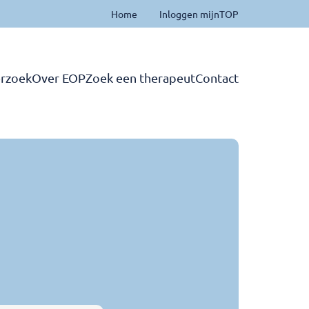
Home
Inloggen mijnTOP
rzoek
Over EOP
Zoek een therapeut
Contact