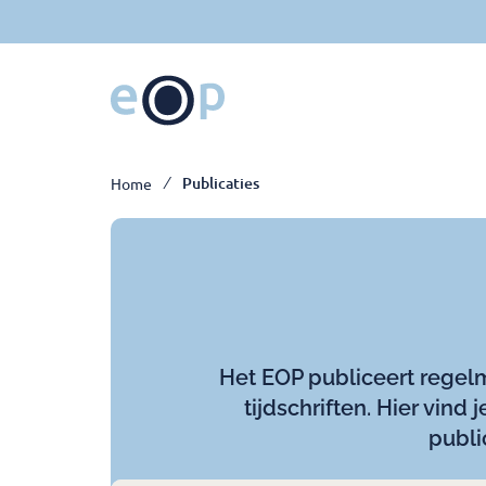
Ga
naar
hoofdinhoud
Breadcrumb
Publicaties
Home
Het EOP publiceert regel
tijdschriften. Hier vind
publi