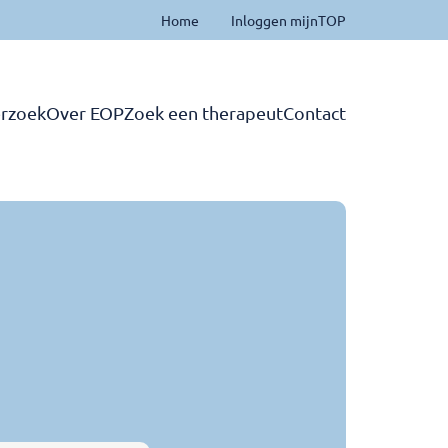
Home
Inloggen mijnTOP
rzoek
Over EOP
Zoek een therapeut
Contact