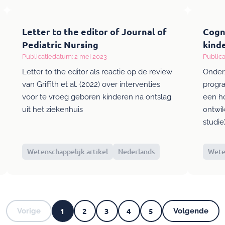
Letter to the editor of Journal of
Cogn
Pediatric Nursing
kind
Publicatiedatum: 2 mei 2023
Publica
Letter to the editor als reactie op de review
Onder
van Griffith et al. (2022) over interventies
progr
voor te vroeg geboren kinderen na ontslag
een ho
uit het ziekenhuis
ontwi
studie
Wetenschappelijk artikel
Nederlands
Weten
1
2
3
4
5
Vorige
Volgende
Vorige
Huidige
Pagina
Pagina
Pagina
Pagina
Volgend
Pagina's