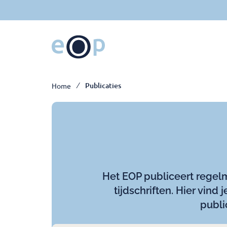
Ga
naar
hoofdinhoud
Breadcrumb
Publicaties
Home
Het EOP publiceert regel
tijdschriften. Hier vind
publi