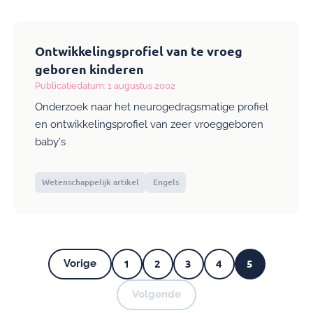
Ontwikkelingsprofiel van te vroeg
geboren kinderen
Publicatiedatum: 1 augustus 2002
Onderzoek naar het neurogedragsmatige profiel
en ontwikkelingsprofiel van zeer vroeggeboren
baby's
Wetenschappelijk artikel
Engels
1
2
3
4
5
Vorige
Vorige
Pagina
Pagina
Pagina
Pagina
Huidige
pagina
Pagina's
Volgende
Volgende