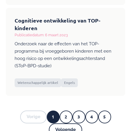
Cognitieve ontwikkeling van TOP-
kinderen
Publicatiedatum: 6 maart 2023
Onderzoek naar de effecten van het TOP-
programma bij vroeggeboren kinderen met een
hoog risico op een ontwikkelingsachterstand
(SToP-BPD-studie)
Wetenschappelijk artikel
Engels
1
2
3
4
5
Vorige
Vorige
Huidige
Pagina
Pagina
Pagina
Pagina
pagina
Pagina's
Volgende