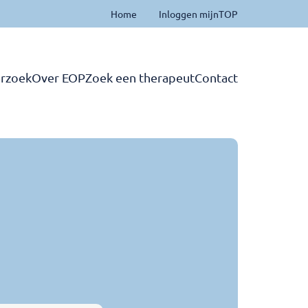
Home
Inloggen mijnTOP
rzoek
Over EOP
Zoek een therapeut
Contact