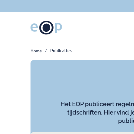
Ga
naar
hoofdinhoud
Breadcrumb
Publicaties
Home
Het EOP publiceert regel
tijdschriften. Hier vind
publi