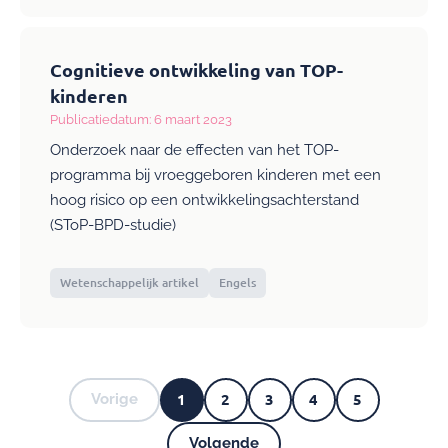
Cognitieve ontwikkeling van TOP-
kinderen
Publicatiedatum: 6 maart 2023
Onderzoek naar de effecten van het TOP-
programma bij vroeggeboren kinderen met een
hoog risico op een ontwikkelingsachterstand
(SToP-BPD-studie)
Wetenschappelijk artikel
Engels
1
2
3
4
5
Vorige
Vorige
Huidige
Pagina
Pagina
Pagina
Pagina
pagina
Pagina's
Volgende