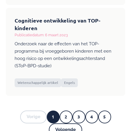
Cognitieve ontwikkeling van TOP-
kinderen
Publicatiedatum: 6 maart 2023
Onderzoek naar de effecten van het TOP-
programma bij vroeggeboren kinderen met een
hoog risico op een ontwikkelingsachterstand
(SToP-BPD-studie)
Wetenschappelijk artikel
Engels
1
2
3
4
5
Vorige
Vorige
Huidige
Pagina
Pagina
Pagina
Pagina
pagina
Pagina's
Volgende