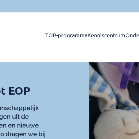
TOP-programma
Kenniscentrum
Onde
et EOP
enschappelijk
gen uit de
tten en nieuwe
Zo dragen we bij