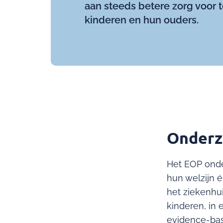
aan steeds betere zorg voor 
kinderen en hun ouders.
Onderz
Het EOP onde
hun welzijn 
het ziekenhu
kinderen, in 
evidence-bas