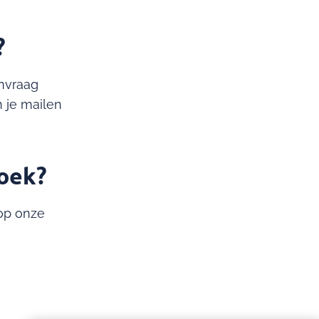
?
nvraag
 je mailen
zoek?
 op onze