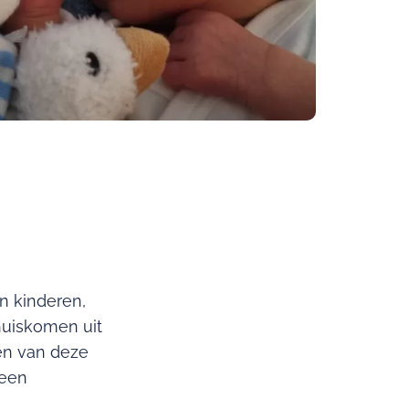
n kinderen,
huiskomen uit
en van deze
 een